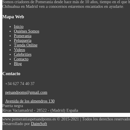
Somos criadores de Pomerania desde hace más de 10 años, tiempo en el que h
Chihuahua en Madrid ven a conocernos estaremos encantados en ayudarte.
Mapa
Web
Inicio
Quiénes Somos
Pomerania
Peluquería
Tienda Online
Videos
Celebrities
Contacto
Blog
Contacto
+34 627 74 40 37
petsandpoms@gmail.com
Avenida de los almendros 130
Puerta negra
Rivas Vaciamadrid - 28522 - (Madrid) España
www.pomeraniaspetsandpoms.es © 2015-2021 | Todos los derechos reservado
Desarrollado por
DaimSoft