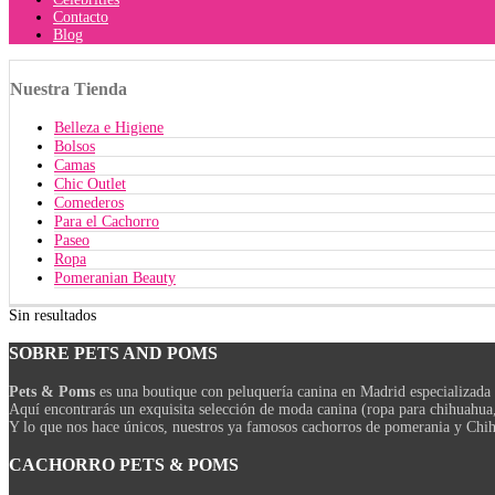
Contacto
Blog
Nuestra
Tienda
Belleza e Higiene
Bolsos
Camas
Chic Outlet
Comederos
Para el Cachorro
Paseo
Ropa
Pomeranian Beauty
Sin resultados
SOBRE
PETS AND POMS
Pets & Poms
es una boutique con peluquería canina en Madrid especializada 
Aquí encontrarás un exquisita selección de moda canina (ropa para chihuahua, 
Y lo que nos hace únicos, nuestros ya famosos cachorros de pomerania y Chi
CACHORRO
PETS & POMS