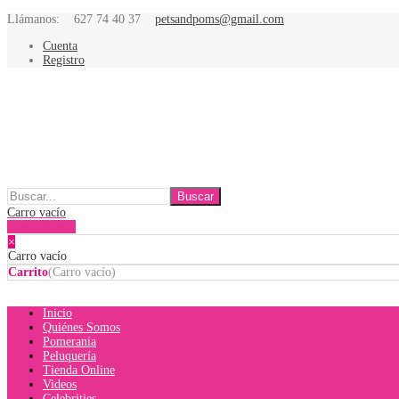
Llámanos:
627 74 40 37
petsandpoms@gmail.com
Cuenta
Registro
Carro vacío
Mostrar carro
×
Carro vacío
Carrito
(
Carro vacío
)
Inicio
Quiénes Somos
Pomerania
Peluquería
Tienda Online
Videos
Celebrities